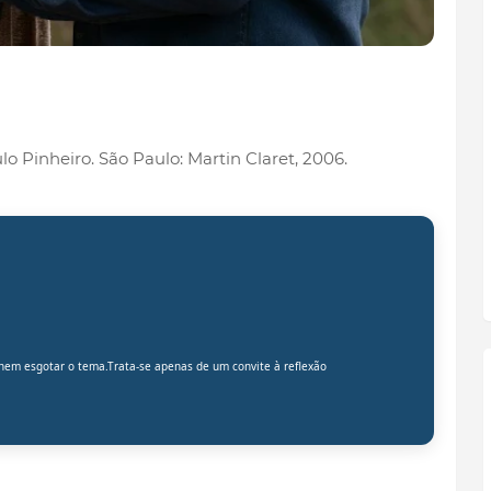
lo Pinheiro. São Paulo: Martin Claret, 2006.
 nem esgotar o tema.Trata-se apenas de um convite à reflexão