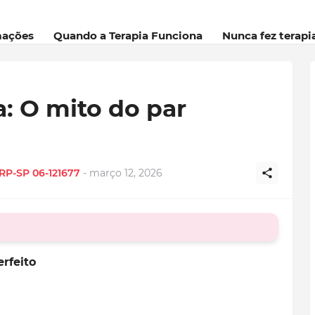
mações
Quando a Terapia Funciona
Nunca fez terapi
a: O mito do par
CRP-SP 06-121677
-
março 12, 2026
erfeito