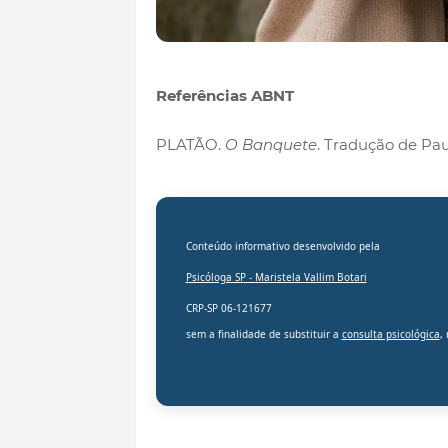
Referências ABNT
PLATÃO.
O Banquete
. Tradução de Pau
Conteúdo informativo desenvolvido pela
Psicóloga SP -
Maristela Vallim Botari
CRP-SP 06-121677
sem a finalidade de substituir a
consulta psicológica
,