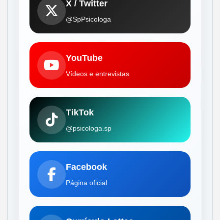
X / Twitter
@SpPsicologa
YouTube
Vídeos e entrevistas
TikTok
@psicologa.sp
Facebook
Página oficial