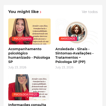
You might like
Ver todos
PSICOTERAPIA
ANSIEDADE
Acompanhamento
Ansiedade - Sinais -
psicológico
Sintomas-Avaliações -
humanizado - Psicologa
Tratamentos ~
SP
Psicologa SP (PP)
July 23, 2026
July 23, 2026
PSICOLOGA PREÇO
Informações consulta