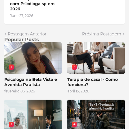
com Psicóloga sp em
2026
June 27, 2026
Postagem Anterior
Próxima Postagem
Popular Posts
1
2
Psicóloga na Bela Vista e
Terapia de casal - Como
Avenida Paulista
funciona?
fevereiro 06, 2026
abril 15, 2026
3
4