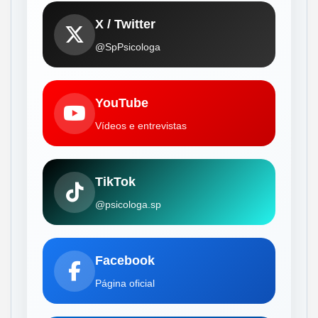
X / Twitter
@SpPsicologa
YouTube
Vídeos e entrevistas
TikTok
@psicologa.sp
Facebook
Página oficial