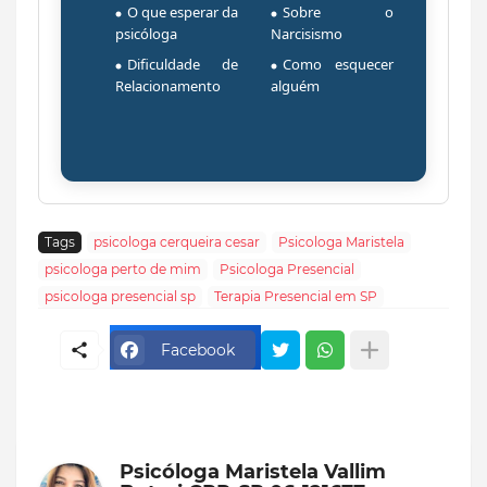
O que esperar da
Sobre o
psicóloga
Narcisismo
Dificuldade de
Como esquecer
Relacionamento
alguém
Tags
psicologa cerqueira cesar
Psicologa Maristela
psicologa perto de mim
Psicologa Presencial
psicologa presencial sp
Terapia Presencial em SP
Facebook
Psicóloga Maristela Vallim