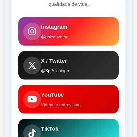
qualidade de vida.
Instagram
@psiconversa
X / Twitter
@SpPsicologa
YouTube
Vídeos e entrevistas
TikTok