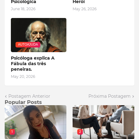
Psicológica
Herói
June 18, 2026
May 26, 2026
AUTOAJUDA
Psicóloga explica A
Fábula das três
peneiras.
May 20, 2026
Postagem Anterior
Próxima Postagem
Popular Posts
1
2