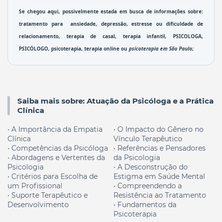
Se chegou aqui, possivelmente estada em busca de informações sobre: 
tratamento para  
ansiedade
, 
depressão
, estresse ou 
dificuldade de 
relacionamento
, 
terapia de casal
, 
terapia infantil
, 
PSICOLOGA, 
PSICÓLOGO, 
psicoterapia
, terapia online ou 
psicoterapia em São Paulo
; 
Saiba mais sobre: Atuação da Psicóloga e a Prática
Clínica
•
A Importância da Empatia
•
O Impacto do Gênero no
Clínica
Vínculo Terapêutico
•
Competências da
Psicóloga
•
Referências e Pensadores
•
Abordagens e Vertentes da
da Psicologia
Psicologia
•
A Desconstrução do
•
Critérios para Escolha de
Estigma em Saúde Mental
um Profissional
•
Compreendendo a
•
Suporte Terapêutico e
Resistência ao Tratamento
Desenvolvimento
•
Fundamentos da
Psicoterapia