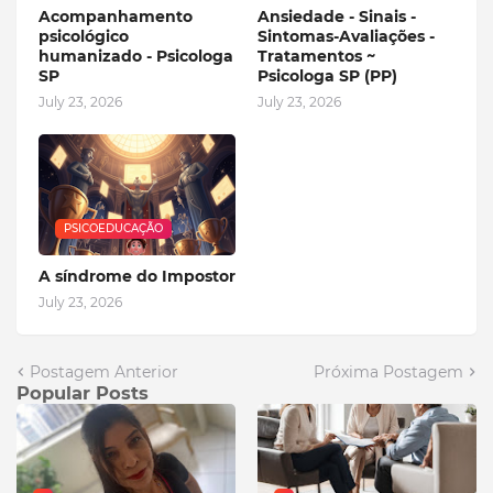
Acompanhamento
Ansiedade - Sinais -
psicológico
Sintomas-Avaliações -
humanizado - Psicologa
Tratamentos ~
SP
Psicologa SP (PP)
July 23, 2026
July 23, 2026
PSICOEDUCAÇÃO
A síndrome do Impostor
July 23, 2026
Postagem Anterior
Próxima Postagem
Popular Posts