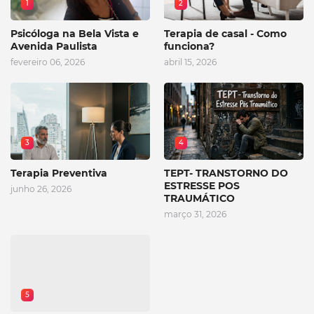
1
2
Psicóloga na Bela Vista e
Terapia de casal - Como
Avenida Paulista
funciona?
fevereiro 06, 2026
abril 15, 2026
3
4
Terapia Preventiva
TEPT- TRANSTORNO DO
ESTRESSE POS
junho 26, 2026
TRAUMÁTICO
março 31, 2026
5