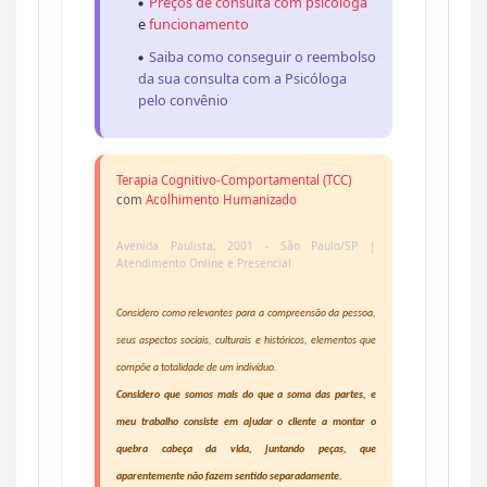
Preços de consulta com psicologa
e
funcionamento
Saiba como conseguir o reembolso
da sua consulta com a Psicóloga
pelo convênio
Terapia Cognitivo-Comportamental (TCC)
com
Acolhimento Humanizado
Avenida Paulista, 2001 - São Paulo/SP |
Atendimento Online e Presencial.
Considero como relevantes para a compreensão da pessoa,
seus aspectos sociais, culturais e históricos, elementos que
compõe a totalidade de um indivíduo.
Considero que somos mais do que a soma das partes, e
meu trabalho consiste em ajudar o cliente a montar o
quebra cabeça da vida, juntando peças, que
aparentemente não fazem sentido separadamente.