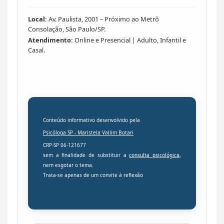
Local:
Av. Paulista, 2001 – Próximo ao Metrô
Consolação, São Paulo/SP.
Atendimento:
Online e Presencial | Adulto, Infantil e
Casal.
Conteúdo informativo desenvolvido pela
Psicóloga SP -
Maristela Vallim Botari
CRP-SP 06-121677
sem a finalidade de substituir a
consulta psicológica
,
nem esgotar o tema.
Trata-se apenas de um convite à reflexão