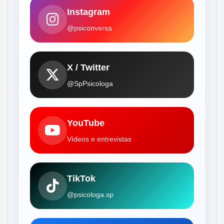
Instagram
@psiconversa
X / Twitter
@SpPsicologa
YouTube
Vídeos e entrevistas
TikTok
@psicologa.sp