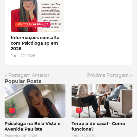
PSICOLOGA PREÇO
Informações consulta
com Psicóloga sp em
2026
June 27, 2026
Postagem Anterior
Próxima Postagem
Popular Posts
1
2
Psicóloga na Bela Vista e
Terapia de casal - Como
Avenida Paulista
funciona?
fevereiro 06, 2026
abril 15, 2026